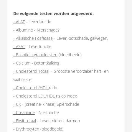
De volgende testen worden uitgevoerd:
- ALAT
- Leverfunctie
- Albumine
- Nierschade?
- Alkalische Fosfatase
- Lever, botschade, galwegen,
- ASAT
- Leverfunctie
- Basofiele granulocyten
(bloedbeeld)
- Calcium
- Botontkalking
- Cholesterol Totaal
– Grootste veroorzaker hart- en
vaatziekte
- Cholesterol /HDL
ratio
- Cholesterol LDL/HDL
risico index
- CK
- (creatine-kinase) Spierschade
- Creatinine
- Nierfunctie
- Eiwit totaal
- Lever, nieren, darmen
- Erythrocyten
(bloedbeeld)