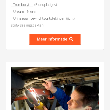
- Trombocyten
(Bloedplaatjes)
- Ureum
- Nieren
- Urinezuur
-gewrichtsontstekingen (jicht),
stofwisselingsziekten
Meer informatie