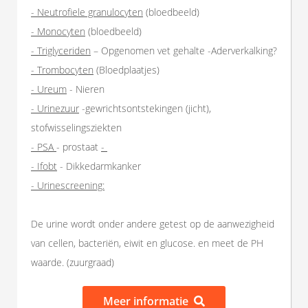
- Neutrofiele granulocyten
(bloedbeeld)
- Monocyten
(bloedbeeld)
- Triglyceriden
– Opgenomen vet gehalte -Aderverkalking?
- Trombocyten
(Bloedplaatjes)
- Ureum
- Nieren
- Urinezuur
-gewrichtsontstekingen (jicht),
stofwisselingsziekten
- PSA
- prostaat
-
- Ifobt
- Dikkedarmkanker
- Urinescreening:
De urine wordt onder andere getest op de aanwezigheid
van cellen, bacteriën, eiwit en glucose. en meet de PH
waarde. (zuurgraad)
Meer informatie