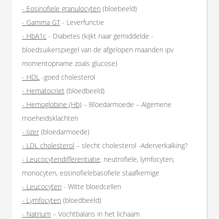
- Eosinofiele granulocyten
(bloebeeld)
- Gamma GT
- Leverfunctie
- HbA1c
- Diabetes (kijkt naar gemiddelde -
bloedsuikerspiegel van de afgelopen maanden ipv
momentopname zoals glucose)
- HDL
-goed cholesterol
- Hematocriet
(bloedbeeld)
- Hemoglobine (Hb)
– Bloedarmoede – Algemene
moeheidsklachten
- Ijzer
(bloedarmoede)
- LDL cholesterol
– slecht cholesterol -Aderverkalking?
- Leucocytendifferentiatie
: neutrofiele, lymfocyten,
monocyten, eosinofielebasofiele staafkernige
- Leucocyten
- Witte bloedcellen
- Lymfocyten
(bloedbeeld)
- Natrium
– Vochtbalans in het lichaam