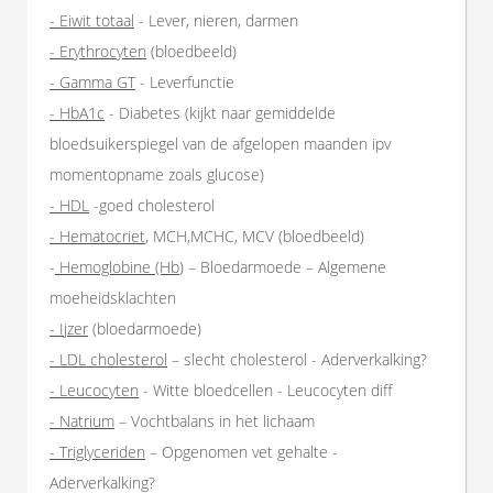
- Eiwit totaal
- Lever, nieren, darmen
- Erythrocyten
(bloedbeeld)
- Gamma GT
- Leverfunctie
- HbA1c
- Diabetes (kijkt naar gemiddelde
bloedsuikerspiegel van de afgelopen maanden ipv
momentopname zoals glucose)
- HDL
-goed cholesterol
- Hematocriet
, MCH,MCHC, MCV (bloedbeeld)
-
Hemoglobine (Hb
) – Bloedarmoede – Algemene
moeheidsklachten
- Ijzer
(bloedarmoede)
- LDL cholesterol
– slecht cholesterol - Aderverkalking?
- Leucocyten
- Witte bloedcellen - Leucocyten diff
- Natrium
– Vochtbalans in het lichaam
- Triglyceriden
– Opgenomen vet gehalte -
Aderverkalking?